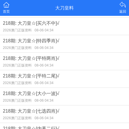
大刀皇料
首页
返回
218期: 大刀皇☆[买六不中]√
2026澳门正版资料
08-06 04:34
218期: 大刀皇☆[特四季肖]√
2026澳门正版资料
08-06 04:34
218期: 大刀皇☆[平特两肖]√
2026澳门正版资料
08-06 04:34
218期: 大刀皇☆[平特二尾]√
2026澳门正版资料
08-06 04:34
218期: 大刀皇☆[大小一波]√
2026澳门正版资料
08-06 04:34
218期: 大刀皇☆[七选四肖]√
2026澳门正版资料
08-06 04:34
218期: 大刀皇☆[内幕二行]√