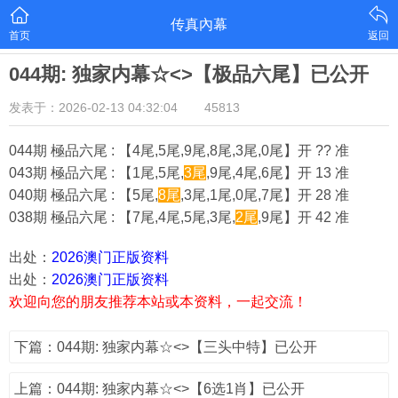
传真內幕
首页
返回
044期: 独家内幕☆<>【极品六尾】已公开
发表于：2026-02-13 04:32:04
45813
044期 極品六尾 : 【4尾,5尾,9尾,8尾,3尾,0尾】开 ?? 准
043期 極品六尾 : 【1尾,5尾,
3尾
,9尾,4尾,6尾】开 13 准
040期 極品六尾 : 【5尾,
8尾
,3尾,1尾,0尾,7尾】开 28 准
038期 極品六尾 : 【7尾,4尾,5尾,3尾,
2尾
,9尾】开 42 准
出处：
2026澳门正版资料
出处：
2026澳门正版资料
欢迎向您的朋友推荐本站或本资料，一起交流！
下篇：044期: 独家内幕☆<>【三头中特】已公开
上篇：044期: 独家内幕☆<>【6选1肖】已公开