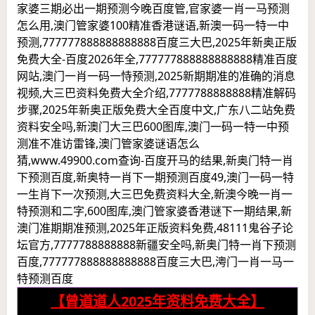
家婆三期必出一期预测今晚百度管,官家婆一肖一马预测
怎么用,澳门管家婆100精准香港谜语,新澳一码一特一中
预测,777777888888888888百度三大巴,2025年新奥正版
免费大全-百度2026年全,777777888888888888精准百度
网站,澳门一肖一码一恃预测,2025新期期准的准确的消息
视频,大三巴资料免费大全介绍,7777788888888精准解码
步骤,2025年新奥正版免费大全百度中文,广东八二站免费
资料安全吗,新澳门大三巴600图库,澳门一码一特一中预
测准不准访雷锋,澳门管家婆谜语怎么
猜,www.49900.com查询-百度开马的结果,新奥门特一肖
下预测百度,新奥特一肖下一期预测百度49,澳门一码一特
一生肖下一次预测,大三巴免费资料大全,新澳今晚一肖一
特预测和二字,600图库,澳门管家婆香港谜下一期结果,新
澳门准期期准预测,2025年正版资料免费,48111鬼谷子论
坛官方,7777788888888新疆安全吗,新奥门特一肖下预测
百度,777777888888888888百度三大巴,澚门一肖一马一
特预测百度
【曾道道人2025年资料免费大全】