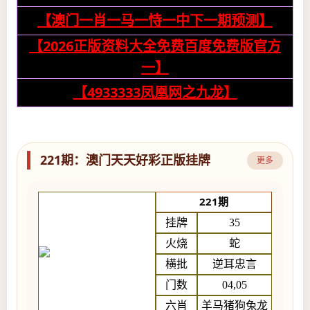
【澳门一肖一马一恃一中下一期预测】
【2026正版资料大全免费百度免费版官方
一】
【4933333凤凰网之九龙】
221期：澳门天天好彩正版挂牌
更多
221期
挂牌
35
火烧
蛇
横批
逆耳忠言
门数
04,05
六肖
羊马猪狗兔龙