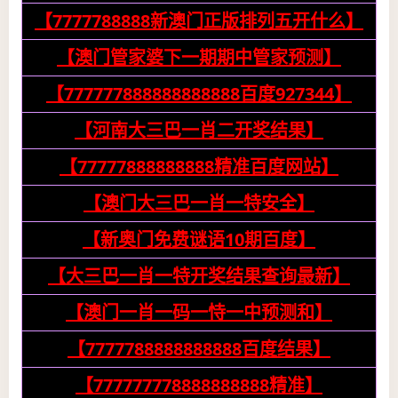
【7777788888新澳门正版排列五开什么】
【澳门管家婆下一期期中管家预测】
【777777888888888888百度927344】
【河南大三巴一肖二开奖结果】
【77777888888888精准百度网站】
【澳门大三巴一肖一特安全】
【新奥门免费谜语10期百度】
【大三巴一肖一特开奖结果查询最新】
【澳门一肖一码一恃一中预测和】
【7777788888888888百度结果】
【777777778888888888精准】