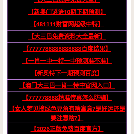
【新奥门谜语10期下期预测】
【481111财富网超级中特】
【大三巴免费资料大全最新】
【7777788888888888百度结果】
【一肖一中一特一中预测准不准】
【新奥特下一期预测百度】
【澳门大三巴一肖一特中官网入口】
【777778888精准传真怎么防骗】
【女人梦见摘绿色豆角有啥寓意?是好运还是
要注意啥?】
【2026正版免费百度官方】