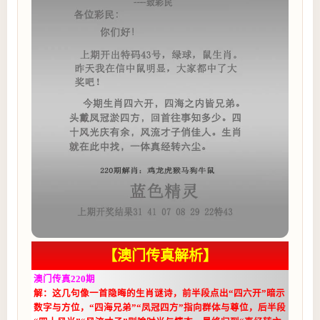
【澳门传真解析】
澳门传真220期
解：这几句像一首隐晦的生肖谜诗，前半段点出“四六开”暗示
数字与方位，“四海兄弟”“凤冠四方”指向群体与尊位，后半段