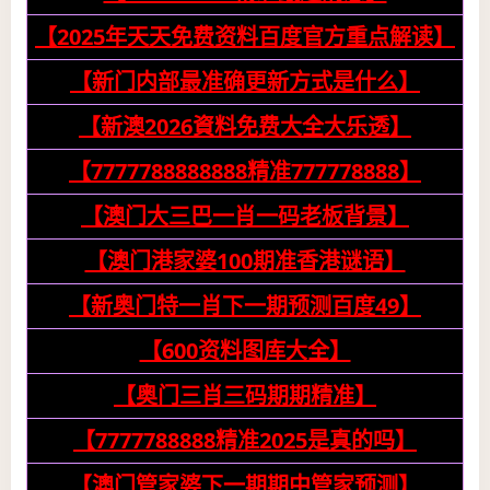
【2025年天天免费资料百度官方重点解读】
【新门内部最准确更新方式是什么】
【新澳2026資料免费大全大乐透】
【7777788888888精准777778888】
【澳门大三巴一肖一码老板背景】
【澳门港家婆100期准香港谜语】
【新奥门特一肖下一期预测百度49】
【600资料图库大全】
【奥门三肖三码期期精准】
【7777788888精准2025是真的吗】
【澳门管家婆下一期期中管家预测】